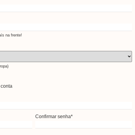
s na frente!
ropa)
 conta
Confirmar senha
*