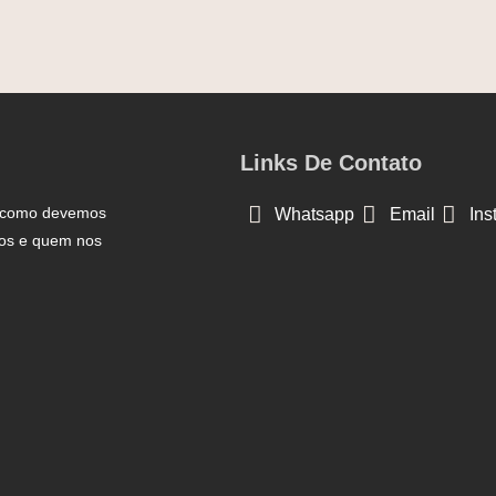
Links De Contato
m como devemos
Whatsapp
Email
Ins
mos e quem nos