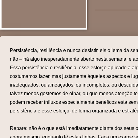
Persistência, resiliência e nunca desistir, eis o lema da 
não – há algo inesperadamente aberto nesta semana, e ao 
Essa persistência e resiliência, esse esforço aplicado a al
costumamos fazer, mas justamente àqueles aspectos e lu
inadequados, ou ameaçados, ou incompletos, ou descuida
talvez menos gostemos de olhar, ou que menos atenção t
podem receber influxos especialmente benéficos esta sem
persistência e esse esforço, de forma organizada e estraté
Repare: não é o que está imediatamente diante dos seus 
agora mesmo, enquanto lê estas linhas. Faça um exame sér