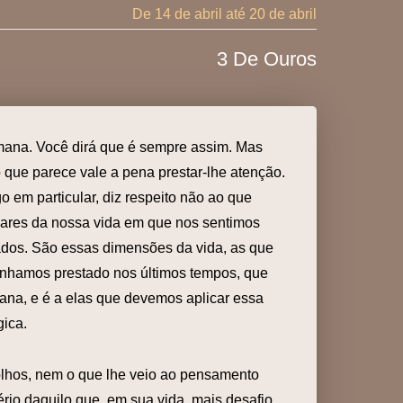
De 14 de abril
até 20 de abril
3 De Ouros
semana. Você dirá que é sempre assim. Mas
que parece vale a pena prestar-lhe atenção.
go em particular, diz respeito não ao que
gares da nossa vida em que nos sentimos
dos. São essas dimensões da vida, as que
enhamos prestado nos últimos tempos, que
ana, e é a elas que devemos aplicar essa
gica.
olhos, nem o que lhe veio ao pensamento
io daquilo que, em sua vida, mais desafio