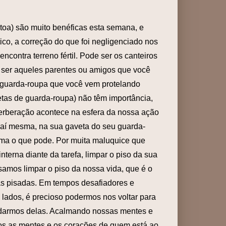
 toa) são muito benéficas esta semana, e
ico, a correção do que foi negligenciado nos
ontra terreno fértil. Pode ser os canteiros
ser aqueles parentes ou amigos que você
o guarda-roupa que você vem protelando
tas de guarda-roupa) não têm importância,
erberação acontece na esfera da nossa ação
 aí mesma, na sua gaveta do seu guarda-
 alma o que pode. Por muita maluquice que
terna diante da tarefa, limpar o piso da sua
samos limpar o piso da nossa vida, que é o
as pisadas. Em tempos desafiadores e
lados, é precioso podermos nos voltar para
cuidarmos delas. Acalmando nossas mentes e
os as mentes e os corações de quem está ao