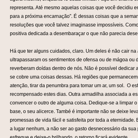
representa. Até mesmo aquelas coisas que você decidiu enga
para a próxima encarnação”. É dessas coisas que a semana 
resoluções que você talvez imaginasse impossíveis. Como
positiva dedicada a desembaraçar o que não parecia des
Há que ter alguns cuidados, claro. Um deles é não cair na 
ultrapassaram os sentimentos de ofensa ou de mágoa ou 
reverberam doídas dentro de nós. Não é possível dedicar a
se cobre uma coisas dessas. Há regiões que permanecem 
atenção, tirar da penumbra para tomar um ar, um sol. O es
recompensado estes dias. Outra armadilha associada a es
convencer o outro de alguma coisa. Dedique-se a limpar o 
base, o seu alicerce. També é importante não se deixe leva
promessas de vida fácil e satisfeita por toda a eternidad
a lugar nenhum, a não ser ao gasto desnecessário da sua p
esfregue e deixe-o brilhando, o retorno ficará evidente.