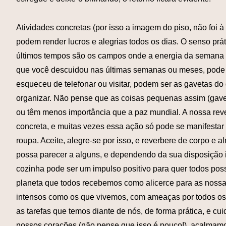
Atividades concretas (por isso a imagem do piso, não foi à
podem render lucros e alegrias todos os dias. O senso prát
últimos tempos são os campos onde a energia da semana enc
que você descuidou nas últimas semanas ou meses, pode 
esqueceu de telefonar ou visitar, podem ser as gavetas d
organizar. Não pense que as coisas pequenas assim (gave
ou têm menos importância que a paz mundial. A nossa rev
concreta, e muitas vezes essa ação só pode se manifestar
roupa. Aceite, alegre-se por isso, e reverbere de corpo e
possa parecer a alguns, e dependendo da sua disposição in
cozinha pode ser um impulso positivo para quer todos pos
planeta que todos recebemos como alicerce para as noss
intensos como os que vivemos, com ameaças por todos os 
as tarefas que temos diante de nós, de forma prática, e 
nossos corações (não pense que isso é pouco!), acalmam