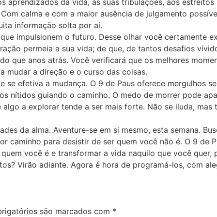
 aprendizados da vida, às suas tribulações, aos estreitos
s? Com calma e com a maior ausência de julgamento possív
ta informação solta por aí.
 que impulsionem o futuro. Desse olhar você certamente ex
ção permeia a sua vida; de que, de tantos desafios vividos
do que anos atrás. Você verificará que os melhores momen
 a mudar a direção e o curso das coisas.
e se efetiva a mudança. O 9 de Paus oferece mergulhos se
lhos nítidos guiando o caminho. O medo de morrer pode apa
 algo a explorar tende a ser mais forte. Não se iluda, ma
idades da alma. Aventure-se em si mesmo, esta semana. Bu
hor caminho para desistir de ser quem você não é. O 9 de 
er quem você é e transformar a vida naquilo que você quer,
tos? Virão adiante. Agora é hora de programá-los, com ale
rigatórios são marcados com
*