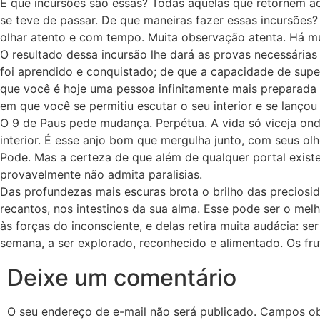
E que incursões são essas? Todas aquelas que retornem aos
se teve de passar. De que maneiras fazer essas incursõe
olhar atento e com tempo. Muita observação atenta. Há mui
O resultado dessa incursão lhe dará as provas necessárias
foi aprendido e conquistado; de que a capacidade de supera
que você é hoje uma pessoa infinitamente mais preparada 
em que você se permitiu escutar o seu interior e se lançou
O 9 de Paus pede mudança. Perpétua. A vida só viceja ond
interior. É esse anjo bom que mergulha junto, com seus o
Pode. Mas a certeza de que além de qualquer portal existe
provavelmente não admita paralisias.
Das profundezas mais escuras brota o brilho das precios
recantos, nos intestinos da sua alma. Esse pode ser o mel
às forças do inconsciente, e delas retira muita audácia: s
semana, a ser explorado, reconhecido e alimentado. Os fru
Deixe um comentário
O seu endereço de e-mail não será publicado.
Campos ob