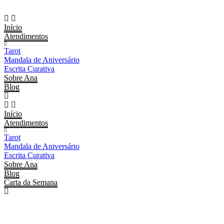
Ir
para
o
Início
conteúdo
Atendimentos
Tarot
Mandala de Aniversário
Escrita Curativa
Sobre Ana
Blog
Início
Atendimentos
Tarot
Mandala de Aniversário
Escrita Curativa
Sobre Ana
Blog
Carta da Semana