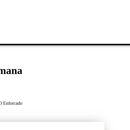
emana
O Enforcado