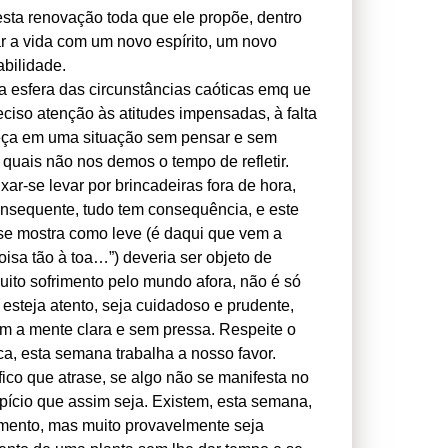
esta renovação toda que ele propõe, dentro
ar a vida com um novo espírito, um novo
bilidade.
da esfera das circunstâncias caóticas emq ue
iso atenção às atitudes impensadas, à falta
beça em uma situação sem pensar e sem
s quais não nos demos o tempo de refletir.
xar-se levar por brincadeiras fora de hora,
nsequente, tudo tem consequência, e este
 se mostra como leve (é daqui que vem a
isa tão à toa…”) deveria ser objeto de
ito sofrimento pelo mundo afora, não é só
 esteja atento, seja cuidadoso e prudente,
m a mente clara e sem pressa. Respeite o
ca, esta semana trabalha a nosso favor.
fico que atrase, se algo não se manifesta no
pício que assim seja. Existem, esta semana,
mento, mas muito provavelmente seja