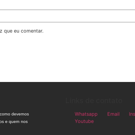
z que eu comentar.
Links de contato
Whatsapp
Email
In
m como devemos
Youtube
mos e quem nos