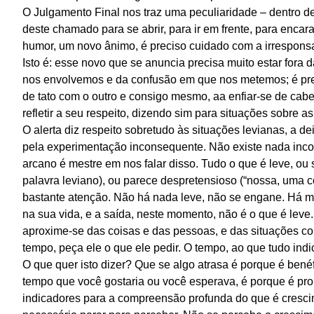
O Julgamento Final nos traz uma peculiaridade – dentro d
deste chamado para se abrir, para ir em frente, para encar
humor, um novo ânimo, é preciso cuidado com a irresponsa
Isto é: esse novo que se anuncia precisa muito estar fora 
nos envolvemos e da confusão em que nos metemos; é prec
de tato com o outro e consigo mesmo, aa enfiar-se de ca
refletir a seu respeito, dizendo sim para situações sobre a
O alerta diz respeito sobretudo às situações levianas, a dei
pela experimentação inconsequente. Não existe nada inco
arcano é mestre em nos falar disso. Tudo o que é leve, ou
palavra leviano), ou parece despretensioso (“nossa, uma co
bastante atenção. Não há nada leve, não se engane. Há mu
na sua vida, e a saída, neste momento, não é o que é leve.
aproxime-se das coisas e das pessoas, e das situações co
tempo, peça ele o que ele pedir. O tempo, ao que tudo indi
O que quer isto dizer? Que se algo atrasa é porque é bené
tempo que você gostaria ou você esperava, é porque é pro
indicadores para a compreensão profunda do que é cresci