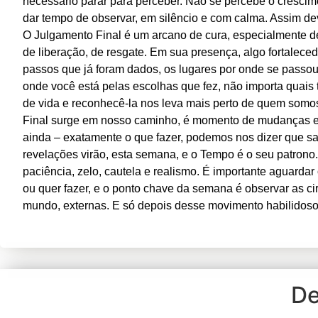
necessário parar para perceber. Não se percebe o crescim
dar tempo de observar, em silêncio e com calma. Assim de
O Julgamento Final é um arcano de cura, especialmente d
de liberação, de resgate. Em sua presença, algo fortaleced
passos que já foram dados, os lugares por onde se passou
onde você está pelas escolhas que fez, não importa quais
de vida e reconhecê-la nos leva mais perto de quem som
Final surge em nosso caminho, é momento de mudanças e 
ainda – exatamente o que fazer, podemos nos dizer que 
revelações virão, esta semana, e o Tempo é o seu patron
paciência, zelo, cautela e realismo. É importante aguarda
ou quer fazer, e o ponto chave da semana é observar as cir
mundo, externas. E só depois desse movimento habilidoso,
De