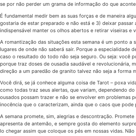
se por não perder um grama de informação do que aconte
É fundamental medir bem as suas forças e de maneira algum
gostaria de estar preparado e não está e 3) deixar passar
indispensável manter os olhos abertos e retirar viseiras e 
A romantização das situações esta semana é um ponto a se
lugares de onde não saberá sair. Porque a especialidade de
caso o resultado do todo não seja seguro. Ou seja: você p
porque traz doses de ousadia saudável e revolucionária, 
direção a um paredão de granito talvez não seja a forma m
Você dirá, se já conhece alguma coisa de Tarot – poxa vi
como todas traz seus alertas, que variam, dependendo do
ousados possam trazer e não se envolver em problemas po
inocência que o caracterizam, ainda que o caos que pode
A semana promete, sim, alegrias e descontração. Promete 
apresenta de antemão, e sempre gosta do elemento surpres
lo chegar assim que coloque os pés em nossas vidas. Não 