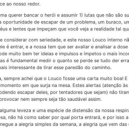
ce ao nosso redor.
a querer bancar o herói e assumir 1) lutas que não são su
 a oportunidade de escapar de um problema, um buraco, uma
véus e lentes que impeçam que você veja a realidade tal qua
 considerar com seriedade, e este nosso Louco interno não
le é entrar, e a nossa tem que ser avaliar e analisar a dos
ode muito bem ter ideias e impulsos e ímpetos o mais inco
mas é fundamental medir o quanto se perde se tudo der err
ais interessante de tirar esse paredão do caminho.
da, sempre achei que o Louco fosse uma carta muito boa! 
 momento em que surja na mesa. Estes alertas (atenção à
dendo escapar deles, por tentadores que sejam) não tiram
 provocar nem sempre seja tão saudável assim.
alguma leveza e uma espécie de distensão da nossa respir
a, não há como saber por qual porta entrará, e por isso a
negue a alegria simples da semana, a alegria que vem das 