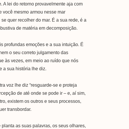
e. A lei do retorno provavelmente aja com
 que você mesmo armou nesse mar
se quer recolher do mar. É a sua rede, é a
combustiva de matéria em decomposição.
ais profundas emoções e a sua intuição. É
lhem o seu correto julgamento das
ue às vezes, em meio ao ruído que nós
a sua história lhe diz.
a voz lhe diz “resguarde-se e proteja
epção de até onde se pode ir – e, aí sim,
utro, existem os outros e seus processos,
er transbordar.
planta as suas palavras, os seus olhares,