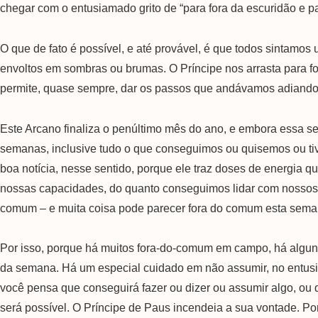
chegar com o entusiamado grito de “para fora da escuridão e pa
O que de fato é possível, e até provável, é que todos sintam
envoltos em sombras ou brumas. O Príncipe nos arrasta para f
permite, quase sempre, dar os passos que andávamos adiand
Este Arcano finaliza o penúltimo mês do ano, e embora essa s
semanas, inclusive tudo o que conseguimos ou quisemos ou tiv
boa notícia, nesse sentido, porque ele traz doses de energia
nossas capacidades, do quanto conseguimos lidar com nossos 
comum – e muita coisa pode parecer fora do comum esta sema
Por isso, porque há muitos fora-do-comum em campo, há algu
da semana. Há um especial cuidado em não assumir, no entus
você pensa que conseguirá fazer ou dizer ou assumir algo, ou
será possível. O Príncipe de Paus incendeia a sua vontade. 