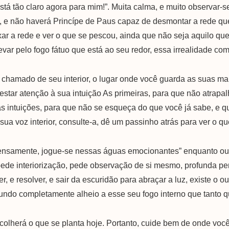
tá tão claro agora para mim!”. Muita calma, e muito observar-s
 fez, e não haverá Princípe de Paus capaz de desmontar a rede
r a rede e ver o que se pescou, ainda que não seja aquilo que 
 levar pelo fogo fátuo que está ao seu redor, essa irrealidade 
ar chamado de seu interior, o lugar onde você guarda as suas m
estar atenção à sua intuição As primeiras, para que não atrapa
s intuições, para que não se esqueça do que você já sabe, e q
a voz interior, consulte-a, dê um passinho atrás para ver o que 
ensamente, jogue-se nessas águas emocionantes” enquanto outr
de interiorização, pede observação de si mesmo, profunda perc
, e resolver, e sair da escuridão para abraçar a luz, existe o o
undo completamente alheio a esse seu fogo interno que tanto qu
lherá o que se planta hoje. Portanto, cuide bem de onde você 