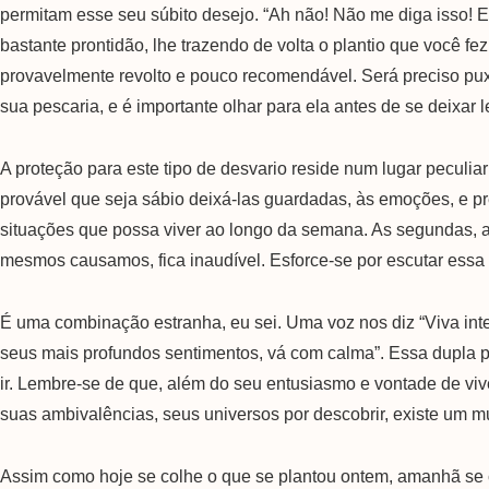
permitam esse seu súbito desejo. “Ah não! Não me diga isso! Es
bastante prontidão, lhe trazendo de volta o plantio que você
provavelmente revolto e pouco recomendável. Será preciso puxa
sua pescaria, e é importante olhar para ela antes de se deixar
A proteção para este tipo de desvario reside num lugar peculi
provável que seja sábio deixá-las guardadas, às emoções, e pr
situações que possa viver ao longo da semana. As segundas, a
mesmos causamos, fica inaudível. Esforce-se por escutar essa su
É uma combinação estranha, eu sei. Uma voz nos diz “Viva int
seus mais profundos sentimentos, vá com calma”. Essa dupla pe
ir. Lembre-se de que, além do seu entusiasmo e vontade de viver
suas ambivalências, seus universos por descobrir, existe um m
Assim como hoje se colhe o que se plantou ontem, amanhã se co