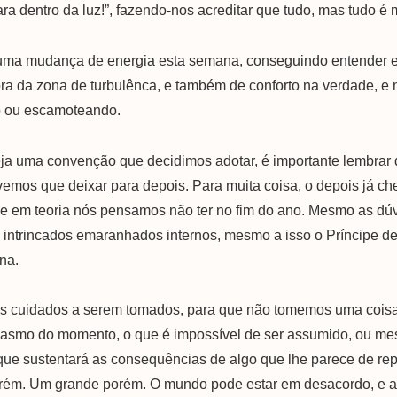
ra dentro da luz!”, fazendo-nos acreditar que tudo, mas tudo é 
os uma mudança de energia esta semana, conseguindo entender 
ora da zona de turbulênca, e também de conforto na verdade, e
o ou escamoteando.
eja uma convenção que decidimos adotar, é importante lembrar 
emos que deixar para depois. Para muita coisa, o depois já ch
 que em teoria nós pensamos não ter no fim do ano. Mesmo as d
intrincados emaranhados internos, mesmo a isso o Príncipe d
na.
ns cuidados a serem tomados, para que não tomemos uma coisa
iasmo do momento, o que é impossível de ser assumido, ou me
 que sustentará as consequências de algo que lhe parece de r
Porém. Um grande porém. O mundo pode estar em desacordo, e a