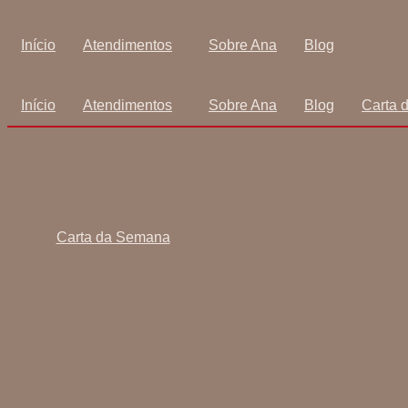
Ir
para
Início
Atendimentos
Sobre Ana
Blog
o
conteúdo
Início
Atendimentos
Sobre Ana
Blog
Carta 
Carta da Semana