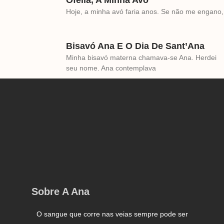
Ofélia, A Minha Avó
Hoje, a minha avó faria anos. Se não me engano,
Bisavó Ana E O Dia De Sant’Ana
Minha bisavó materna chamava-se Ana. Herdei
seu nome. Ana contemplava
Sobre A Ana
O sangue que corre nas veias sempre pode ser