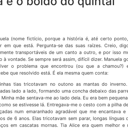
 e o boldo do quintal
uela (nome fictício, porque a história é, até certo pont
ar em que está. Pergunta-se das suas raízes. Creio, digo
ilmente transportáveis de um canto a outro, e por isso m
o à vontade. Se sempre será assim, difícil dizer. Manuela g
olver o problema que encontrou (ou que a chamou?) e 
cebe que resolvido está. É ela mesma quem conta:
inhas tias tricotavam no outono as mantas do inverno. 
tadas lado a lado, formando uma concha debaixo das parre
. Minha mãe sentava-me ao lado dela. Eu era bem pequena,
omo se estivesse lá. Entregava-me o cesto com a pilha de
nçadas num emaranhado agradável que me encantava e a
os de 6 anos. Elas tricotavam sem parar, longas línguas 
aços em cascatas mornas. Tia Alice era quem melhor e m