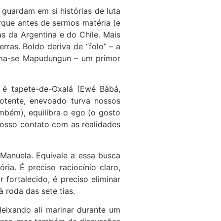
uardam em si histórias de luta
orque antes de sermos matéria (e
 da Argentina e do Chile. Mais
rras. Boldo deriva de “folo” – a
ama-se Mapudungun – um primor
 é tapete-de-Oxalá (Ewé Bàbá,
otente, enevoado turva nossos
bém), equilibra o ego (o gosto
nosso contato com as realidades
Manuela. Equivale a essa busca
ia. É preciso raciocínio claro,
 fortalecido, é preciso eliminar
 roda das sete tias.
eixando ali marinar durante um