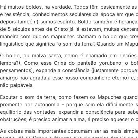
Há muitos boldos, na verdade. Todos têm basicamente as 
e resistência, conhecimentos seculares da época em que o 
depois também) somos espírito. Boldo também é herança 
de 5 séculos antes de Cristo já lá estavam, muitas cente
maneira com que os mapuches chamam o boldo que cres
linguístico que significa “o som da terra”. Quando um Mapuc
O boldo, ou malva santa, como é chamado em rincões d
lembra?). Como esse Orixá do panteão yorubano, o bold
pensamentos), expande a consciência (justamente porque 
amargo não agrada a esse nosso companheiro eterno) e, p
não palpáveis.
Escutar o som da terra, como fazem os Mapuches quando 
premente por autonomia – porque sem ela dificilmente se
equilíbrio das vontades, expandir a consciência para sab
obstruções, é preciso animar a alma, é preciso aquecer o c
As coisas mais importantes costumam ser as mais simpl