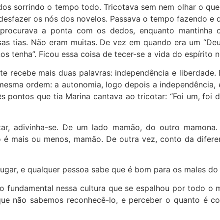
dos sorrindo o tempo todo. Tricotava sem nem olhar o que
 desfazer os nós dos novelos. Passava o tempo fazendo e 
 procurava a ponta com os dedos, enquanto mantinha o
sas tias. Não eram muitas. De vez em quando era um “De
s tenha”. Ficou essa coisa de tecer-se a vida do espírito 
 recebe mais duas palavras: independência e liberdade. É
mesma ordem: a autonomia, logo depois a independência, e
ontos que tia Marina cantava ao tricotar: “Foi um, foi dois
tar, adivinha-se. De um lado mamão, do outro mamona. 
é mais ou menos, mamão. De outra vez, conto da diferen
ugar, e qualquer pessoa sabe que é bom para os males do 
 fundamental nessa cultura que se espalhou por todo o m
 que não sabemos reconhecê-lo, e perceber o quanto é 