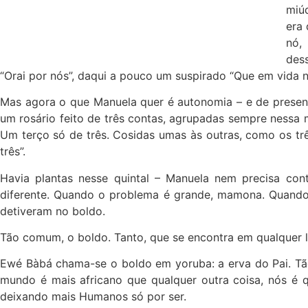
miú
era
nó,
des
“Orai por nós”, daqui a pouco um suspirado “Que em vida no
Mas agora o que Manuela quer é autonomia – e de presente
um rosário feito de três contas, agrupadas sempre nessa 
Um terço só de três. Cosidas umas às outras, como os três p
três”.
Havia plantas nesse quintal – Manuela nem precisa con
diferente. Quando o problema é grande, mamona. Quando 
detiveram no boldo.
Tão comum, o boldo. Tanto, que se encontra em qualquer l
Ewé Bàbá chama-se o boldo em yoruba: a erva do Pai. Tão
mundo é mais africano que qualquer outra coisa, nós é
deixando mais Humanos só por ser.