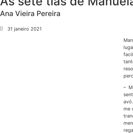
As sete tias de Manuela
Ana Vieira Pereira
31 janeiro 2021
Man
lug
fac
tant
res
per
– M
sen
avó
me c
tra
men
reg