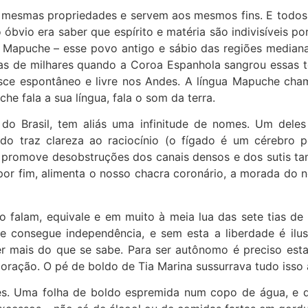
mesmas propriedades e servem aos mesmos fins. E todos g
óbvio era saber que espírito e matéria são indivisíveis p
Mapuche – esse povo antigo e sábio das regiões medianas
nas de milhares quando a Coroa Espanhola sangrou essas te
ce espontâneo e livre nos Andes. A língua Mapuche ch
he fala a sua língua, fala o som da terra.
o Brasil, tem aliás uma infinitude de nomes. Um deles
o traz clareza ao raciocínio (o fígado é um cérebro p
promove desobstruções dos canais densos e dos sutis tam
or fim, alimenta o nosso chacra coronário, a morada do 
falam, equivale e em muito à meia lua das sete tias de 
 consegue independência, e sem esta a liberdade é ilusór
er mais do que se sabe. Para ser autônomo é preciso estar
oração. O pé de boldo de Tia Marina sussurrava tudo isso à
es. Uma folha de boldo espremida num copo de água, e d