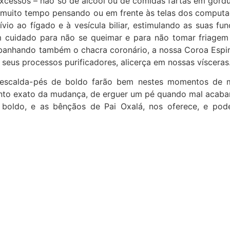
 excessos – não só de álcool ou de comidas fartas em gor
 muito tempo pensando ou em frente às telas dos computad
vio ao fígado e à vesícula biliar, estimulando as suas f
 cuidado para não se queimar e para não tomar friagem d
anhando também o chacra coronário, a nossa Coroa Espiritua
seus processos purificadores, alicerça em nossas vísceras
escalda-pés de boldo farão bem nestes momentos de m
nto exato da mudança, de erguer um pé quando mal acaba
boldo, e as bênçãos de Pai Oxalá, nos oferece, e pode