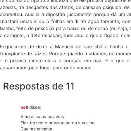
tempo, dá ao fígado a limpeza que ele precisa depois de
azedas, de desgastes dos afetos, de cansaço psíquico, de
acometeu. Auxilia a digestão justamente porque dá um alí
(bastam umas 3 ou 5 folhas em 1l de água fervente, com
banho, feito de pescoço para baixo ou de coroa (ou seja, b
a coragem, a determinação, tudo aquilo que o fígado, com 
Esqueci-me de dizer a Manuela de que chá e banho e 
transplante de raízes. Porque quando mudamos, no mome
– é preciso mente clara e coração em paz. É o que o 
aguardamos pelo lugar para onde vamos.
Respostas de 11
bell
disse:
Amo as suas palavras.
Elas trazem o movimento da sua alma
Que me encanta