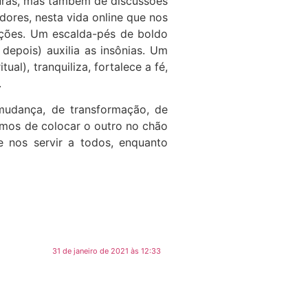
duras, mas também de discussões
ores, nesta vida online que nos
unções. Um escalda-pés de boldo
epois) auxilia as insônias. Um
l), tranquiliza, fortalece a fé,
.
udança, de transformação, de
mos de colocar o outro no chão
 nos servir a todos, enquanto
31 de janeiro de 2021 às 12:33