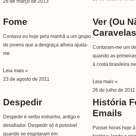
26 de março de 2013
Fome
Ver (ou N
Caravela
Contava eu hoje pela manhã a um grupo
de jovens que a desgraça alheia ajuda-
Contaram-me um de
me
quando as primeira
à costa brasileira n
Leia mais »
23 de agosto de 2011
Leia mais »
26 de julho de 2011
Despedir
História F
Emails
Despedir é verbo estranho, antigo e
desafiador. Despedir só é possível
Passei horas hoje à
quando se esgotaram em