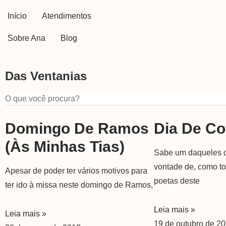
Início
Atendimentos
Sobre Ana
Blog
Das Ventanias
Domingo De Ramos
Dia De C
(às Minhas Tias)
Sabe um daqueles 
vontade de, como t
Apesar de poder ter vários motivos para
poetas deste
ter ido à missa neste domingo de Ramos,
Leia mais »
Leia mais »
19 de outubro de 2