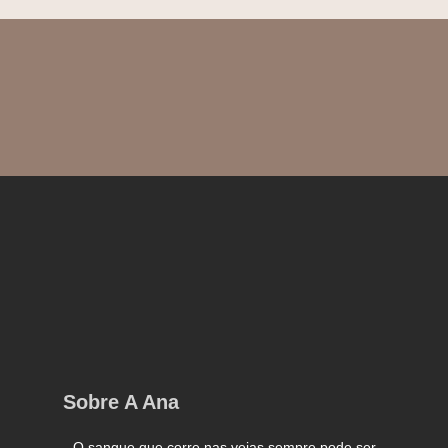
Sobre A Ana
O sangue que corre nas veias sempre pode ser