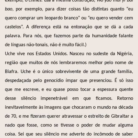
exemplo, o chinês: usa a mesma construção,
Wo yao mai yi bai
bao
, por exemplo, para dizer coisas tão distintas quanto “eu
quero comprar um leopardo branco” ou “eu quero vender cem
castelos”. A diferença está na entonação que se dá a cada
palavra. Para nós, que fazemos parte da humanidade falante
de línguas não-tonais, não é muito fácil.)
Uche vive nos Estados Unidos. Nasceu no sudeste da Nigéria,
região que muitos de nós lembraremos melhor pelo nome de
Biafra. Uche é o único sobrevivente de uma grande família,
despedaçada pelo genocídio ímpar que presenciou. É só isso
que me escreve, e eu quase posso tocar a espessura quente
desse silêncio impenetrável em que ficamos. Retorno
inevitavelmente às imagens que chocaram o mundo na década
de 70, e me fizeram querer atravessar o estreito de Gibraltar a
nado que fosse, como se tivesse o poder de mudar alguma
coisa. Sei que seu silêncio me adverte do incômodo de saber