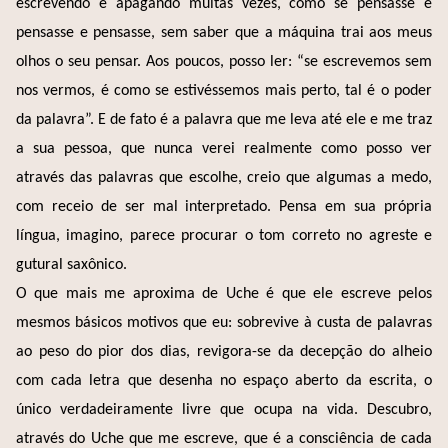
escrevendo e apagando muitas vezes, como se pensasse e
pensasse e pensasse, sem saber que a máquina trai aos meus
olhos o seu pensar. Aos poucos, posso ler: “se escrevemos sem
nos vermos, é como se estivéssemos mais perto, tal é o poder
da palavra”. E de fato é a palavra que me leva até ele e me traz
a sua pessoa, que nunca verei realmente como posso ver
através das palavras que escolhe, creio que algumas a medo,
com receio de ser mal interpretado. Pensa em sua própria
língua, imagino, parece procurar o tom correto no agreste e
gutural saxônico.
O que mais me aproxima de Uche é que ele escreve pelos
mesmos básicos motivos que eu: sobrevive à custa de palavras
ao peso do pior dos dias, revigora-se da decepção do alheio
com cada letra que desenha no espaço aberto da escrita, o
único verdadeiramente livre que ocupa na vida. Descubro,
através do Uche que me escreve, que é a consciência de cada