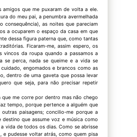
s amigos que me puxaram de volta a ele.
igura do meu pai, a penumbra avermelhada
 consequência), as noites que pareciam
iscos a ocuparem o espaço da casa em que
nte dessa figura paterna que, como tantas
aditórias. Ficaram-me, assim espero, os
s vincos da roupa quando a passamos a
da se perca, nada se queime e a vida se
m cuidado, engomados e brancos como as
o, dentro de uma gaveta que possa levar
ero que seja, para não precisar repetir
ia que me corre por dentro mas não chego
faz tempo, porque pertence a alguém que
outras paisagens; concilio-me porque a
de destino que assume voz e música como
a a vida de todos os dias. Como se abrisse
, e pudesse voltar atrás, como quem pisa