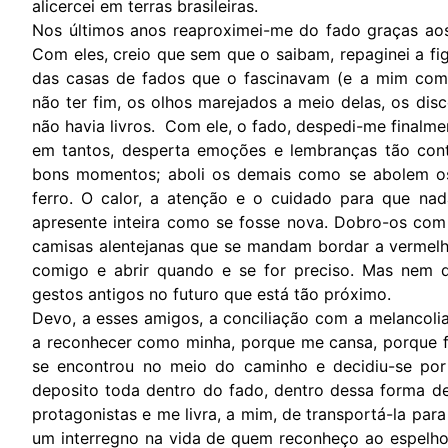
alicercei em terras brasileiras.
Nos últimos anos reaproximei-me do fado graças ao
Com eles, creio que sem que o saibam, repaginei a f
das casas de fados que o fascinavam (e a mim como
não ter fim, os olhos marejados a meio delas, os d
não havia livros. Com ele, o fado, despedi-me finalme
em tantos, desperta emoções e lembranças tão contr
bons momentos; aboli os demais como se abolem o
ferro. O calor, a atenção e o cuidado para que na
apresente inteira como se fosse nova. Dobro-os co
camisas alentejanas que se mandam bordar a vermelh
comigo e abrir quando e se for preciso. Mas nem qu
gestos antigos no futuro que está tão próximo.
Devo, a esses amigos, a conciliação com a melancol
a reconhecer como minha, porque me cansa, porque 
se encontrou no meio do caminho e decidiu-se por 
deposito toda dentro do fado, dentro dessa forma 
protagonistas e me livra, a mim, de transportá-la par
um interregno na vida de quem reconheço ao espelho