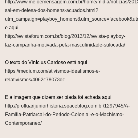
http://www.meioemensagem.com.br/home/midia/noticias/201
sai-em-defesa-dos-homens-acuados.html?
utm_campaign=playboy_homens&utm_source=facebook&u
e aqui
http://revistaforum.com.br/blog/2013/12/revista-playboy-
faz-campanha-motivada-pela-masculinidade-sufocada/
O texto do Vinícius Cardoso está aqui
https://medium.com/ativismos-idealismos-e-
relativismos/4062c78073dc
E a imagem que dizem ser piada foi achada aqui
http://profluarijuniorhistoria.spaceblog.com.br/1297945/A-
Familia-Patriarcal-do-Periodo-Colonial-e-o-Machismo-
Contemporaneo/