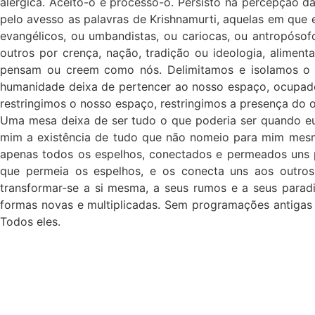
alérgica. Aceito-o e processo-o. Persisto na percepção d
pelo avesso as palavras de Krishnamurti, aquelas em que 
evangélicos, ou umbandistas, ou cariocas, ou antropós
outros por crença, nação, tradição ou ideologia, aliment
pensam ou creem como nós. Delimitamos e isolamos o
humanidade deixa de pertencer ao nosso espaço, ocupad
restringimos o nosso espaço, restringimos a presença do 
Uma mesa deixa de ser tudo o que poderia ser quando e
mim a existência de tudo que não nomeio para mim mesm
apenas todos os espelhos, conectados e permeados uns pe
que permeia os espelhos, e os conecta uns aos outros
transformar-se a si mesma, a seus rumos e a seus parad
formas novas e multiplicadas. Sem programações antigas 
Todos eles.