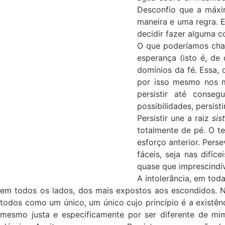
Desconfio que a máxim
maneira e uma regra. E
decidir fazer alguma co
O que poderíamos cham
esperança (isto é, de
domínios da fé. Essa,
por isso mesmo nos m
persistir até conse
possibilidades, persistir
Persistir une a raiz
sis
totalmente de pé. O te
esforço anterior. Pers
fáceis, seja nas difí
quase que imprescindív
A intolerância, em tod
em todos os lados, dos mais expostos aos escondidos. N
todos como um único, um único cujo princípio é a existên
mesmo justa e especificamente por ser diferente de mi