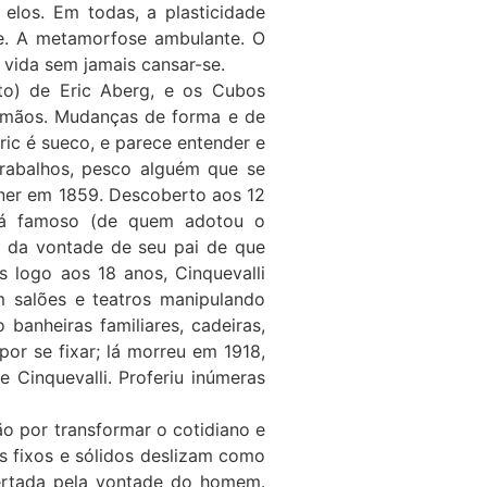
 elos. Em todas, a plasticidade
e. A metamorfose ambulante. O
 vida sem jamais cansar-se.
xto) de Eric Aberg, e os Cubos
 mãos. Mudanças de forma e de
ic é sueco, e parece entender e
trabalhos, pesco alguém que se
ner em 1859. Descoberto aos 12
 já famoso (de quem adotou o
o da vontade de seu pai de que
 logo aos 18 anos, Cinquevalli
 salões e teatros manipulando
banheiras familiares, cadeiras,
or se fixar; lá morreu em 1918,
 Cinquevalli. Proferiu inúmeras
o por transformar o cotidiano e
s fixos e sólidos deslizam como
ertada pela vontade do homem.