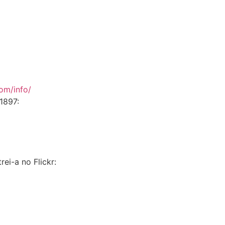
com/info/
1897:
ei-a no Flickr: