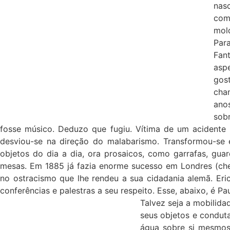
nas
com
mold
Par
Fan
aspe
gos
cha
ano
sob
fosse músico. Deduzo que fugiu. Vítima de um acidente n
desviou-se na direção do malabarismo. Transformou-se 
objetos do dia a dia, ora prosaicos, como garrafas, guar
mesas. Em 1885 já fazia enorme sucesso em Londres (chego
no ostracismo que lhe rendeu a sua cidadania alemã. Eri
conferências e palestras a seu respeito. Esse, abaixo, é Pa
Talvez seja a mobilida
seus objetos e condut
água sobre si mesmos