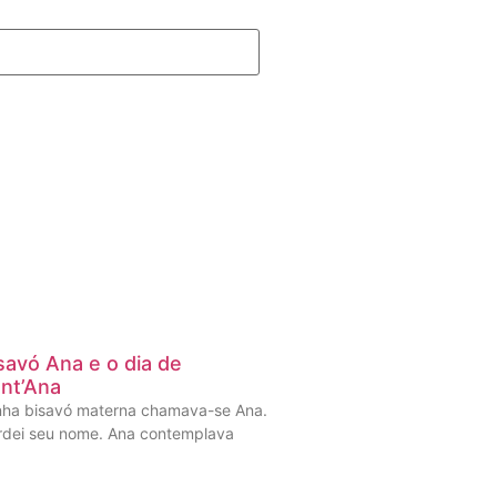
savó Ana e o dia de
nt’Ana
nha bisavó materna chamava-se Ana.
rdei seu nome. Ana contemplava