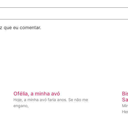
z que eu comentar.
Ofélia, a minha avó
Bi
Sa
Hoje, a minha avó faria anos. Se não me
engano,
Mi
He