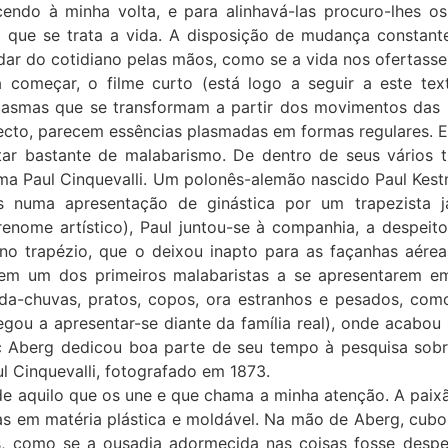
cendo à minha volta, e para alinhavá-las procuro-lhes os
 que se trata a vida. A disposição de mudança constant
ar do cotidiano pelas mãos, como se a vida nos ofertasse
a começar, o filme curto (está logo a seguir a este te
tasmas que se transformam a partir dos movimentos das
cto, parecem essências plasmadas em formas regulares. Er
tar bastante de malabarismo. De dentro de seus vários 
ma Paul Cinquevalli. Um polonês-alemão nascido Paul Kest
s numa apresentação de ginástica por um trapezista
renome artístico), Paul juntou-se à companhia, a despeit
o trapézio, que o deixou inapto para as façanhas aéreas
em um dos primeiros malabaristas a se apresentarem em
da-chuvas, pratos, copos, ora estranhos e pesados, como 
u a apresentar-se diante da família real), onde acabou p
c Aberg dedicou boa parte de seu tempo à pesquisa sobre
ul Cinquevalli, fotografado em 1873.
de aquilo que os une e que chama a minha atenção. A paixã
as em matéria plástica e moldável. Na mão de Aberg, cubo
, como se a ousadia adormecida nas coisas fosse desp