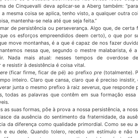
a de Cinquevalli deva aplicar-se a Aberg também: “para 
 a mesma coisa se aplica, tenho visto, a qualquer outra c
isa, mantenha-se nela até que seja feita.”
ar de persistência ou perseverança. Algo que, de certa 
 que os esforços empreendidos deem certo), o que por s
 que move montanhas, é a que é capaz de nos fazer duvida
antemos nessa que, segundo o mestre malabarista, é a ú
guir. Nada mais atual: nesses tempos de overdose d
 e resistir à desistência é coisa vital.
tere
(ficar firme, ficar de pé) ao prefixo
pre
(totalmente). P
mpo inteiro. Claro que cansa, claro que é preciso insistir
everar junta o mesmo prefixo à raiz
severus
, que responde p
ceis, todas as palavras que contêm em sua formação essa
eis.
as as suas formas, põe à prova a nossa persistência, a noss
asce da ausência do sentimento da fraternidade, da aus
cia da diferença como qualidade primordial. Como se eu ac
m e eu dele. Quando tolero, recebo um estímulo e não 