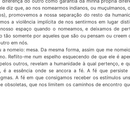
a diferença do outro como garantia da minha própria dife
ele diz que, ao nos nomearmos indianos, ou muçulmanos, o
ofos), promovemos a nossa separação do resto da humani
amos a violência implícita de nos sentirmos em lugar dis
 nosso espaço quando o nomeamos, e deixamos de pert
o tão somente por aqueles que são ou pensam ou creem 
outro em nós.
u a nomeio: mesa. Da mesma forma, assim que me nomeio 
o. Reflito-me num espelho esquecendo de que ele é apen
los outros, revelam a humanidade à qual pertenço, e que
, é a essência onde se ancora a fé. A fé que persist
igmas. A fé em que consigamos receber os estímulos uns
e obsoletas, que nos limitem os caminhos de encontro qu