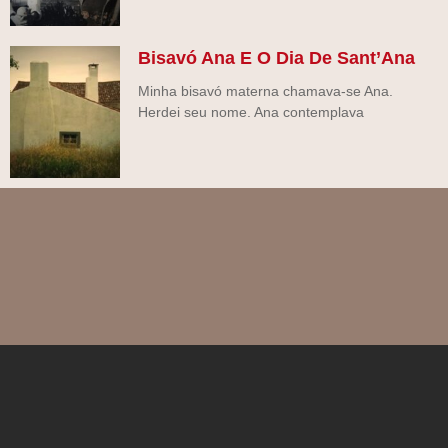
Bisavó Ana E O Dia De Sant’Ana
Minha bisavó materna chamava-se Ana.
Herdei seu nome. Ana contemplava