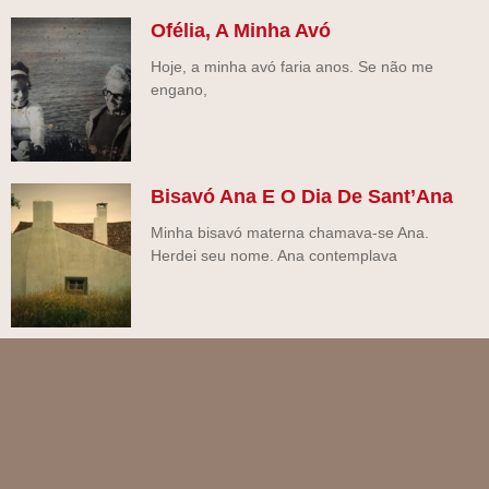
Ofélia, A Minha Avó
Hoje, a minha avó faria anos. Se não me
engano,
Bisavó Ana E O Dia De Sant’Ana
Minha bisavó materna chamava-se Ana.
Herdei seu nome. Ana contemplava