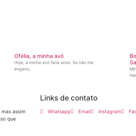
Ofélia, a minha avó
Bi
Sa
Hoje, a minha avó faria anos. Se não me
engano,
Mi
He
Links de contato
, mas assim
Whatsapp
Email
Instagram
Fa
iso que