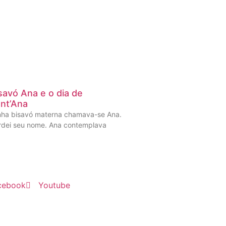
savó Ana e o dia de
nt’Ana
nha bisavó materna chamava-se Ana.
rdei seu nome. Ana contemplava
cebook
Youtube