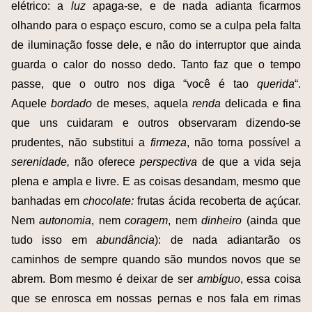
elétrico: a
luz
apaga-se, e de nada adianta ficarmos
olhando para o espaço escuro, como se a culpa pela falta
de iluminação fosse dele, e não do interruptor que ainda
guarda o calor do nosso dedo. Tanto faz que o tempo
passe, que o outro nos diga “você é tao
querida
“.
Aquele
bordado
de meses, aquela
renda
delicada e fina
que uns cuidaram e outros observaram dizendo-se
prudentes, não substitui a
firmeza
, não torna possível a
serenidade,
não oferece
perspectiva
de que a vida seja
plena e ampla e livre. E as coisas desandam, mesmo que
banhadas em
chocolate:
frutas ácida recoberta de açúcar.
Nem
autonomia
, nem
coragem
, nem
dinheiro
(ainda que
tudo isso em
abundância
): de nada adiantarão os
caminhos de sempre quando são mundos novos que se
abrem. Bom mesmo é deixar de ser
ambíguo
, essa coisa
que se enrosca em nossas pernas e nos fala em rimas