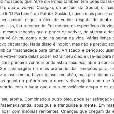
noz moscada; que
Térre d’Hèrmes
também tem boas doses de
lha; que o
Vétiver Cologne
, da perfumista Goutal, é mai
e li “O Perfume”, do Patrick Suskind, nunca mais pensei 
a meu amigo) é que o óleo de vetiver resgata de dentr
por isso, lho recomende. Em momentos específicos da vid
 mesmo sabendo que o poder de vetiver, de aterrar e dar
ra vó Chica, como tudo na palma da vida. Várias linhas 
vo circulando. Nada disso é indolor, mas não é preciso sof
ignifica “machadada para cima”. Arriscado e perigoso, usa
e vetiver para delas poder extrair seu óleo e usá-las para 
 será primeiro verificar onde estão seus pés, abrir a consc
. Ser submergido no mais profundo das emoções para se
alvez quase sem ar, talvez quase sem chão, mas percebendo
das quanto o próprio ser, a quem vetiver ajuda como se 
 acordo com o lugar que a sua consciência ocupa e os c
o seu aroma. Combinado a outro óleo, pode ser esfregado n
lfazema/lavanda: apazigua e tranquiliza a mente. Em m
 lidar com insônias renitentes. Crianças que chegam da e