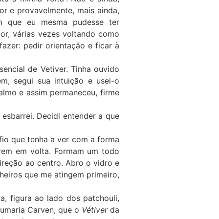
or e provavelmente, mais ainda,
um que eu mesma pudesse ter
or, várias vezes voltando como
zer: pedir orientação e ficar à
encial de Vetiver. Tinha ouvido
m, segui sua intuição e usei-o
 calmo e assim permaneceu, firme
 esbarrei. Decidi entender a que
nfio que tenha a ver com a forma
harem em volta. Formam um todo
ireção ao centro. Abro o vidro e
heiros que me atingem primeiro,
, figura ao lado dos patchouli,
rfumaria Carven; que o
Vétiver
da