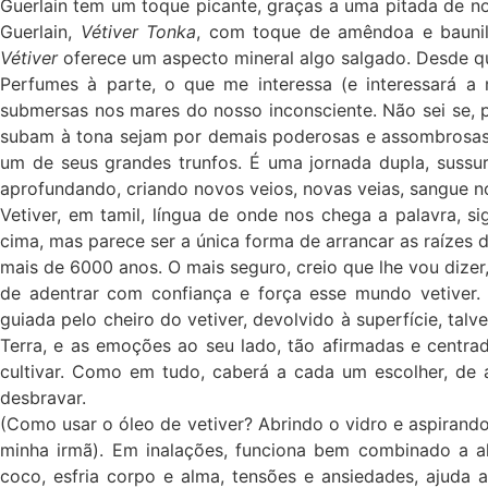
Guerlain tem um toque picante, graças a uma pitada de 
Guerlain,
Vétiver Tonka
, com toque de amêndoa e bauni
Vétiver
oferece um aspecto mineral algo salgado. Desde qu
Perfumes à parte, o que me interessa (e interessará 
submersas nos mares do nosso inconsciente. Não sei se, 
subam à tona sejam por demais poderosas e assombrosas,
um de seus grandes trunfos. É uma jornada dupla, sussur
aprofundando, criando novos veios, novas veias, sangue no
Vetiver, em tamil, língua de onde nos chega a palavra, s
cima, mas parece ser a única forma de arrancar as raízes d
mais de 6000 anos. O mais seguro, creio que lhe vou dizer,
de adentrar com confiança e força esse mundo vetiver
guiada pelo cheiro do vetiver, devolvido à superfície, t
Terra, e as emoções ao seu lado, tão afirmadas e centra
cultivar. Como em tudo, caberá a cada um escolher, de
desbravar.
(Como usar o óleo de vetiver? Abrindo o vidro e aspirand
minha irmã). Em inalações, funciona bem combinado a a
coco, esfria corpo e alma, tensões e ansiedades, ajuda a