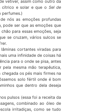
 vetiver, assim como outro da
s cítrico e solar e que o
Sel de
em perfumes.)
o de nós as emoções profundas
a, pode ser que as emoções que
 chão para essas emoções, seja
que se cruzam, vários sulcos se
rer.
r lâminas cortantes viradas para
mais uma infinidade de coisas há
iência para o onde se pisa, antes
r pela mesma mão terapêutica,
 à chegada os pés mais firmes na
fôssemos solo fértil onde é bom
aminhos que dentro dela deseja
os pulsos (essa foi a receita da
assagens, combinado ao óleo de
scola irritadiças, como se tudo