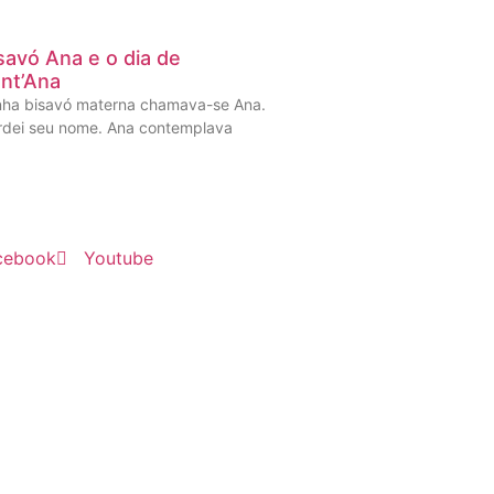
savó Ana e o dia de
nt’Ana
nha bisavó materna chamava-se Ana.
rdei seu nome. Ana contemplava
cebook
Youtube