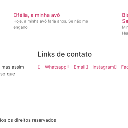
Ofélia, a minha avó
Bi
Sa
Hoje, a minha avó faria anos. Se não me
engano,
Mi
He
Links de contato
, mas assim
Whatsapp
Email
Instagram
Fa
iso que
dos os direitos reservados