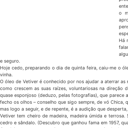
ente
o m
apr
pen
espe
Há 
fal
algu
e seguro.
Hoje cedo, preparando o dia de quinta feira, caiu-me o ól
vinha.
O óleo de Vetiver é conhecido por nos ajudar a aterrar a
como crescem as suas raízes, voluntariosas na direção 
quase esponjoso (deduzo, pelas fotografias), que parece 
fecho os olhos – conselho que sigo sempre, de vó Chica, 
mas logo a seguir, e de repente, é a audição que desperta,
Vetiver tem cheiro de madeira, madeira úmida e terrosa. 
cedro e sândalo. (Descubro que ganhou fama em 1957, q