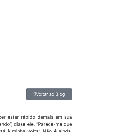
Voltar ao Blog
er estar rápido demais em sua
endo”, disse ele. “Parece-me que
tá à minha volta”. Não é ainda,