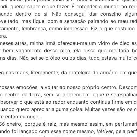
ndi, querer saber o que fazer. É entender o mundo ao red
undo dentro de si. Não consegui dar conselho alg
oveitado, mas fiquei com a sensação pairando ao meu red
samento, lembrança, como impressão. Fiz o que costumo fa
ra.
meses atrás, minha irmã ofereceu-me um vidro de óleo ess
ar bem vagamente desse óleo, ela disse que me faria be
ns dias. Não sei se o óleo ou os dias, tudo estava muito
eo nas mãos, literalmente, da prateleira do armário em que
s nossas emoções, a voltar ao nosso próprio centro. Desco
do centro da terra, sem se abrirem em leque e se espal
absorver o que está ao redor enquanto continua firme em d
quando quero apreciar alguma coisa. Muitas vezes são os c
 e então eu ouço.
Só cheiro, porque é raiz, mas mesmo assim, em perfumaria
uando foi lançado com esse nome mesmo,
Vétiver
, pela pe