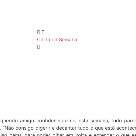
Carta da Semana
querido amigo confidenciou-me, esta semana, tudo parec
. “Não consigo digerir e decantar tudo o que está acontec
iso parar, para poder olhar em volta e entender o que es