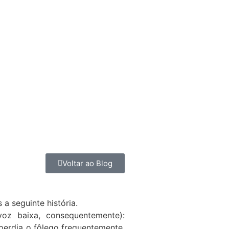
Voltar ao Blog
a seguinte história.
voz baixa, consequentemente):
 perdia o fôlego frequentemente.