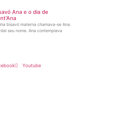
savó Ana e o dia de
nt’Ana
nha bisavó materna chamava-se Ana.
rdei seu nome. Ana contemplava
cebook
Youtube