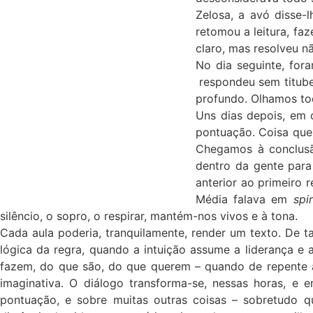
Zelosa, a avó disse-l
retomou a leitura, fa
claro, mas resolveu nã
No dia seguinte, for
respondeu sem titubea
profundo. Olhamos tod
Uns dias depois, em 
pontuação. Coisa que
Chegamos à conclusã
dentro da gente para
anterior ao primeiro 
Média falava em
spi
silêncio, o sopro, o respirar, mantém-nos vivos e à tona.
Cada aula poderia, tranquilamente, render um texto. De 
lógica da regra, quando a intuição assume a liderança e
fazem, do que são, do que querem – quando de repente a 
imaginativa. O diálogo transforma-se, nessas horas,
pontuação, e sobre muitas outras coisas – sobretudo 