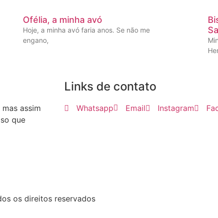
Ofélia, a minha avó
Bi
Sa
Hoje, a minha avó faria anos. Se não me
engano,
Mi
He
Links de contato
, mas assim
Whatsapp
Email
Instagram
Fa
iso que
dos os direitos reservados