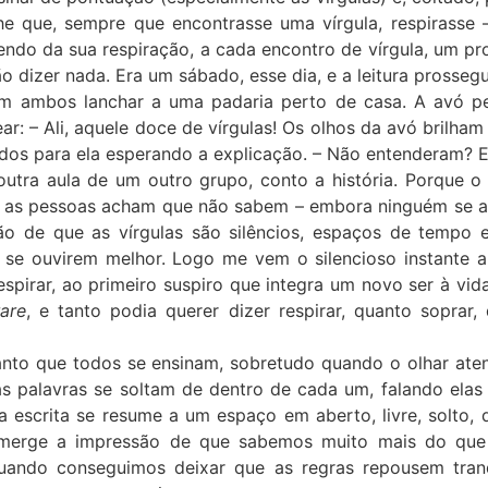
he que, sempre que encontrasse uma vírgula, respirasse –
zendo da sua respiração, a cada encontro de vírgula, um pr
o dizer nada. Era um sábado, esse dia, e a leitura prossegu
am ambos lanchar a uma padaria perto de casa. A avó pe
r: – Ali, aquele doce de vírgulas! Os olhos da avó brilham 
os para ela esperando a explicação. – Não entenderam? El
outra aula de um outro grupo, conto a história. Porque 
 as pessoas acham que não sabem – embora ninguém se a
o de que as vírgulas são silêncios, espaços de temp
 se ouvirem melhor. Logo me vem o silencioso instante 
respirar, ao primeiro suspiro que integra um novo ser à vid
rare
, e tanto podia querer dizer respirar, quanto soprar,
tanto que todos se ensinam, sobretudo quando o olhar ate
 as palavras se soltam de dentro de cada um, falando el
escrita se resume a um espaço em aberto, livre, solto, 
 e emerge a impressão de que sabemos muito mais do q
quando conseguimos deixar que as regras repousem tran