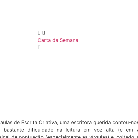
Carta da Semana
ulas de Escrita Criativa, uma escritora querida contou-nos 
 bastante dificuldade na leitura em voz alta (e em 
inal de pontuação (especialmente as vírgulas) e, coitado,