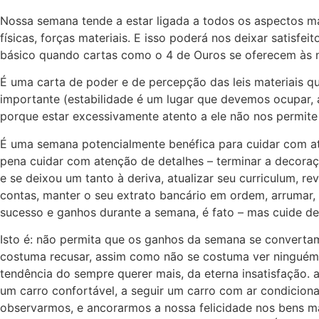
Nossa semana tende a estar ligada a todos os aspectos ma
físicas, forças materiais. E isso poderá nos deixar satisf
básico quando cartas como o 4 de Ouros se oferecem às n
É uma carta de poder e de percepção das leis materiais qu
importante (estabilidade é um lugar que devemos ocupar
porque estar excessivamente atento a ele não nos permite 
É uma semana potencialmente benéfica para cuidar com aten
pena cuidar com atenção de detalhes – terminar a decoraç
e se deixou um tanto à deriva, atualizar seu curriculum, re
contas, manter o seu extrato bancário em ordem, arrumar, 
sucesso e ganhos durante a semana, é fato – mas cuide de 
Isto é: não permita que os ganhos da semana se convertam
costuma recusar, assim como não se costuma ver ninguém 
tendência do sempre querer mais, da eterna insatisfação.
um carro confortável, a seguir um carro com ar condicion
observarmos, e ancorarmos a nossa felicidade nos bens m