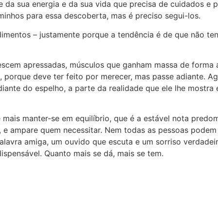
 da sua energia e da sua vida que precisa de cuidados e p
minhos para essa descoberta, mas é preciso segui-los.
dimentos – justamente porque a tendência é de que não te
scem apressadas, músculos que ganham massa de forma arti
 porque deve ter feito por merecer, mas passe adiante. A
iante do espelho, a parte da realidade que ele lhe mostra
 mais manter-se em equilíbrio, que é a estável nota predo
ou, e ampare quem necessitar. Nem todas as pessoas pode
palavra amiga, um ouvido que escuta e um sorriso verdadei
ispensável. Quanto mais se dá, mais se tem.