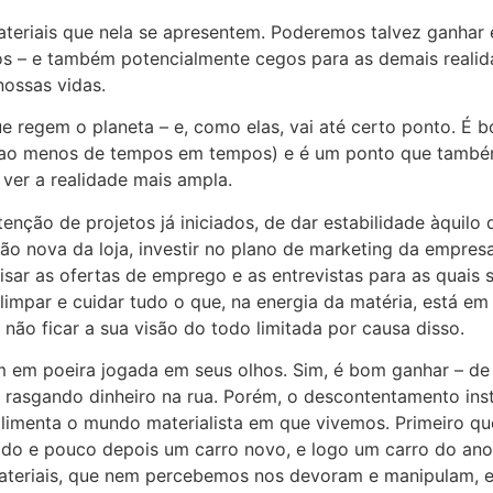
teriais que nela se apresentem. Poderemos talvez ganhar e
eitos – e também potencialmente cegos para as demais realid
ossas vidas.
e regem o planeta – e, como elas, vai até certo ponto. É 
, ao menos de tempos em tempos) e é um ponto que também
ver a realidade mais ampla.
ção de projetos já iniciados, de dar estabilidade àquilo 
ão nova da loja, investir no plano de marketing da empres
visar as ofertas de emprego e as entrevistas para as quais s
limpar e cuidar tudo o que, na energia da matéria, está e
não ficar a sua visão do todo limitada por causa disso.
 em poeira jogada em seus olhos. Sim, é bom ganhar – de 
rasgando dinheiro na rua. Porém, o descontentamento inst
 alimenta o mundo materialista em que vivemos. Primeiro q
ado e pouco depois um carro novo, e logo um carro do ano
ateriais, que nem percebemos nos devoram e manipulam, e