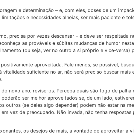
ragem e determinação – e, com eles, doses de um impaciênc
 limitações e necessidades alheias, ser mais paciente e to
mo, precisa por vezes descansar – e deve ser respeitada n
 Reconheça as prováveis e súbitas mudanças de humor nesta
hamento (ou seja, ver no outro a si próprio e vice-versa)
 positivamente aproveitada. Fale menos, se possível, busq
vitalidade suficiente no ar, não será preciso buscar mais 
o.
do novo ano, revise-os. Perceba quais são fogo de palha e
poderão ser melhor aproveitados se, de um lado, estivere
e os outros (se deles algo depender) podem não estar na 
l, em vez de preocupado. Não invada, não tenha respostas 
aixonantes, os desejos de mais, a vontade de aproveitar a 