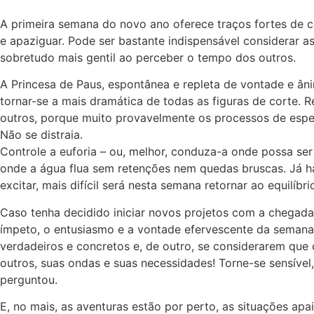
A primeira semana do novo ano oferece traços fortes de co
e apaziguar. Pode ser bastante indispensável considerar as
sobretudo mais gentil ao perceber o tempo dos outros.
A Princesa de Paus, espontânea e repleta de vontade e âni
tornar-se a mais dramática de todas as figuras de corte.
outros, porque muito provavelmente os processos de espel
Não se distraia.
Controle a euforia – ou, melhor, conduza-a onde possa ser
onde a água flua sem retenções nem quedas bruscas. Já há 
excitar, mais difícil será nesta semana retornar ao equilíbri
Caso tenha decidido iniciar novos projetos com a chegada 
ímpeto, o entusiasmo e a vontade efervescente da semana 
verdadeiros e concretos e, de outro, se considerarem qu
outros, suas ondas e suas necessidades! Torne-se sensíve
perguntou.
E, no mais, as aventuras estão por perto, as situações ap