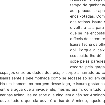
tempo de ganhar no
aos poucos se apag
encaixotadas. Como
das retinas. Isaur
e volta à sala par
que se lhe encost
difíceis de serem re
Isaura fecha os olh
dói. Porque a cai
esquecido lhe dói.
sobe pelas paredes
escorre pela garga
espaços entre os dedos dos pés, o corpo amarrado ao co
Isaura sente a pele molhada como se secasse ao sol em c
Há um homem, na margem desse lago, e Isaura gostaria qu
entre a água que a invade, ele, mesmo assim, com tudo, 
narinas acima, Isaura sabe que ninguém a não ser Armind
ouve, tudo o que ela ouve é o riso de Armindo, aquele q