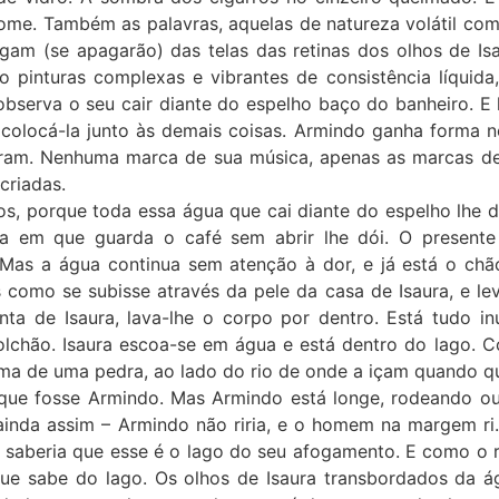
me. Também as palavras, aquelas de natureza volátil com
am (se apagarão) das telas das retinas dos olhos de Is
 pinturas complexas e vibrantes de consistência líquida
a observa o seu cair diante do espelho baço do banheiro. 
a colocá-la junto às demais coisas. Armindo ganha forma n
aram. Nenhuma marca de sua música, apenas as marcas d
criadas.
os, porque toda essa água que cai diante do espelho lhe d
xa em que guarda o café sem abrir lhe dói. O presente
 Mas a água continua sem atenção à dor, e já está o chã
 como se subisse através da pele da casa de Isaura, e le
nta de Isaura, lava-lhe o corpo por dentro. Está tudo i
lchão. Isaura escoa-se em água e está dentro do lago. C
ima de uma pedra, ao lado do rio de onde a içam quando q
e fosse Armindo. Mas Armindo está longe, rodeando outro
ainda assim – Armindo não riria, e o homem na margem ri
o saberia que esse é o lago do seu afogamento. E como o 
ue sabe do lago. Os olhos de Isaura transbordados da ág