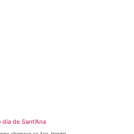
 dia de Sant’Ana
erna chamava-se Ana. Herdei