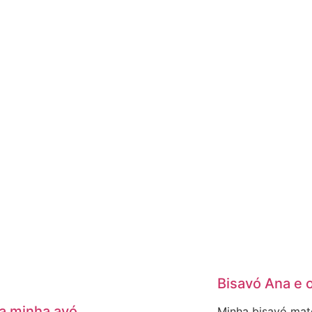
Bisavó Ana e o
 a minha avó
Minha bisavó mat