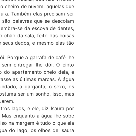
o cheiro de nuvem, aquelas que
aura. Também elas precisam ser
, são palavras que se descolam
E lembra-se da escova de dentes,
o chão da sala, feito das coisas
e seus dedos, e mesmo elas tão
ói. Porque a garrafa de café lhe
 sem entregar lhe dói. O cinto
o do apartamento cheio dela, e
vasse as últimas marcas. A água
nundado, a garganta, o sexo, os
ostuma ser um sonho, isso, mas
uerem.
s lagos, e ele, diz Isaura por
. Mas enquanto a água lhe sobe
riso na margem é tudo o que ela
ua do lago, os olhos de Isaura