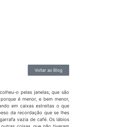
Voltar ao Blog
colheu-o pelas janelas, que são
s porque é menor, e bem menor,
ando em caixas estreitas o que
 peso da recordação que se lhes
garrafa vazia de café. Os lábios
outras coisas, que não tiveram