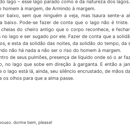
 do lago – esse lago parado como é da natureza dos lagos.
so do homem à margem, de Armindo à margem.
 baixo, sem que ninguém a veja, mas Isaura sente-a ali
baixo. Pode-se fazer de conta que o lago não é triste.
s cheias do cheiro antigo que o corpo reconhece, e fecha
 no lago e ser sugado por ele. Fazer de conta que a solidã
mos, e esta da solidão das noites, da solidão do tempo, da
ando não há nada a não ser o riso do homem à margem.
ntro de seus pulmões, presença de líquido onde só o ar fa
to, no lago que sobe em direção à garganta. E então a jan
e o lago está lá, ainda, seu silêncio encrustado, de mãos
a os olhos para que a alma passe.
pouso. dorme bem, please!